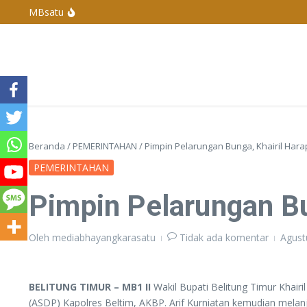
Lewati ke konten
MBsatu
Polres Basel Tangkap Pelaku Penganiayaan Di 
Polres Bangka Barat Melaksanakan Pengamanan 
Penyelenggaraan Pengurus Karang Taruna De
Kapolda Kepulauan Bangka Belitung Berganti, 
Beranda
/
PEMERINTAHAN
/
Pimpin Pelarungan Bunga, Khairil Har
PEMERINTAHAN
Pimpin Pelarungan Bu
Oleh
mediabhayangkarasatu
Tidak ada komentar
Agust
BELITUNG TIMUR – MB1 II
Wakil Bupati Belitung Timur Khai
(ASDP) Kapolres Beltim, AKBP. Arif Kurniatan kemudian mela