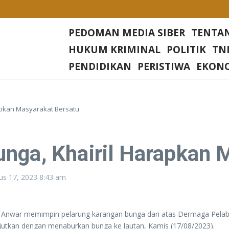
Desa Rias
PEDOMAN MEDIA SIBER
TENTA
Di setiap Gereja Di Wilkum Polres Bangka Barat
HUKUM KRIMINAL
POLITIK
TNI
sa Nangerang Kecamatan Jampang Tengah Kabupaten Sukabumi
PENDIDIKAN
PERISTIWA
EKON
Irjen Tornagogo Sihombing Pimpin Wilayah Baru
apkan Masyarakat Bersatu
nga, Khairil Harapkan 
us 17, 2023
8:43 am
ril Anwar memimpin pelarung karangan bunga dari atas Dermaga Pe
njutkan dengan menaburkan bunga ke lautan, Kamis (17/08/2023).