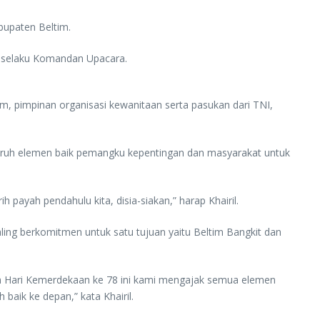
bupaten Beltim.
k selaku Komandan Upacara.
m, pimpinan organisasi kewanitaan serta pasukan dari TNI,
uruh elemen baik pemangku kepentingan dan masyarakat untuk
payah pendahulu kita, disia-siakan,” harap Khairil.
ling berkomitmen untuk satu tujuan yaitu Beltim Bangkit dan
tum Hari Kemerdekaan ke 78 ini kami mengajak semua elemen
aik ke depan,” kata Khairil.