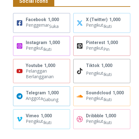
Social Icons
Facebook
1,000
X (Twitter)
1,000
Penggemar
Pengikut
Suka
Ikuti
Instagram
1,000
Pinterest
1,000
Pengikut
Pengikut
Ikuti
Pin
Youtube
1,000
Tiktok
1,000
Pelanggan
Pengikut
Ikuti
Berlangganan
Telegram
1,000
Soundcloud
1,000
Anggota
Pengikut
Gabung
Ikuti
Vimeo
1,000
Dribbble
1,000
Pengikut
Pengikut
Ikuti
Ikuti