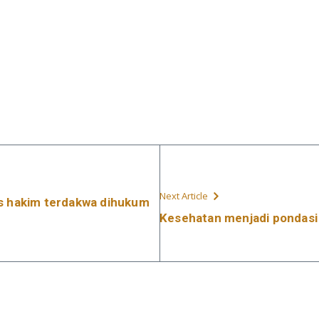
Next Article
is hakim terdakwa dihukum
Kesehatan menjadi pondas