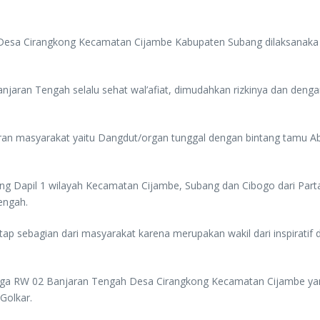
Desa Cirangkong Kecamatan Cijambe Kabupaten Subang dilaksanaka 
njaran Tengah selalu sehat wal’afiat, dimudahkan rizkinya dan den
ran masyarakat yaitu Dangdut/organ tunggal dengan bintang tamu Abil
g Dapil 1 wilayah Kecamatan Cijambe, Subang dan Cibogo dari Part
engah.
ap sebagian dari masyarakat karena merupakan wakil dari inspiratif 
ga RW 02 Banjaran Tengah Desa Cirangkong Kecamatan Cijambe yang 
Golkar.