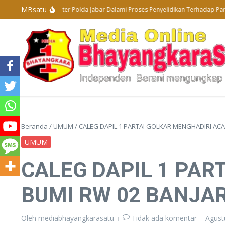
Lewati ke konten
MBsatu
Subdit Tipidter Polda Jabar Dalami Proses Penyelidikan Terhadap Para 
Beranda
/
UMUM
/
CALEG DAPIL 1 PARTAI GOLKAR MENGHADIRI AC
UMUM
CALEG DAPIL 1 PAR
BUMI RW 02 BANJA
Oleh
mediabhayangkarasatu
Tidak ada komentar
Agust