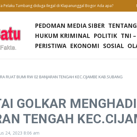
Pelaku Tambang diduga Ilegal di Klapanunggal Bogor Ada apa?
Penu
PEDOMAN MEDIA SIBER
TENTANG
HUKUM KRIMINAL
POLITIK
TNI –
PERISTIWA
EKONOMI
SOSIAL
OL
ARA RUAT BUMI RW 02 BANJARAN TENGAH KEC.CIJAMBE KAB.SUBANG
TAI GOLKAR MENGHADI
RAN TENGAH KEC.CIJ
us 24, 2023
8:06 am