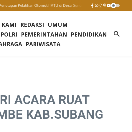
tupan Pelatihan Otomotif MTU di Desa Gunung Sari : Wujud Komitmen Tingkatk
 KAMI
REDAKSI
UMUM
 POLRI
PEMERINTAHAN
PENDIDIKAN
AHRAGA
PARIWISATA
RI ACARA RUAT
AMBE KAB.SUBANG