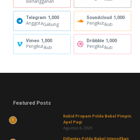
Berlangganan
Telegram
1,000
Soundcloud
1,000
Anggota
Pengikut
Gabung
Ikuti
Vimeo
1,000
Dribbble
1,000
Pengikut
Pengikut
Ikuti
Ikuti
Featured Posts
Kabid Propam Polda Babel Pimpin
1
Apel Pagi
Agustus 6, 2026
Ditlantas Polda Babel Intensifkan