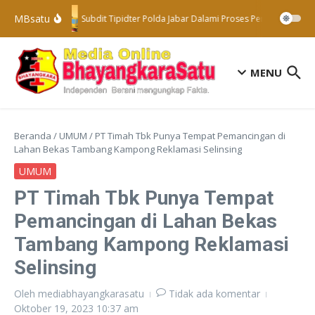
Lewati ke konten
MBsatu
Subdit Tipidter Polda Jabar Dalami Proses Penyelidikan T
MENU
Beranda
/
UMUM
/
PT Timah Tbk Punya Tempat Pemancingan di
Lahan Bekas Tambang Kampong Reklamasi Selinsing
UMUM
PT Timah Tbk Punya Tempat
Pemancingan di Lahan Bekas
Tambang Kampong Reklamasi
Selinsing
Oleh
mediabhayangkarasatu
Tidak ada komentar
Oktober 19, 2023
10:37 am