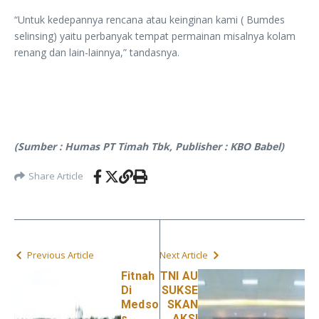
“Untuk kedepannya rencana atau keinginan kami ( Bumdes
selinsing) yaitu perbanyak tempat permainan misalnya kolam
renang dan lain-lainnya,” tandasnya.
(Sumber : Humas PT Timah Tbk, Publisher : KBO Babel)
Share Article
Previous Article
Next Article
Fitnah
TNI AU
Di
SUKSE
Medso
SKAN
s,
AKSI