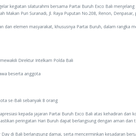
gelar kegiatan silaturahmi bersama Partai Buruh Exco Bali menjelang
h Makan Puri Suranadi, Jl. Raya Puputan No.208, Renon, Denpasar, 
isian dan elemen masyarakat, khususnya Partai Buruh, dalam rangka 
mewakili Direktur Intelkam Polda Bali
bawa beserta anggota
ota se-Bali sebanyak 8 orang
esiasi kepada jajaran Partai Buruh Exco Bali atas kehadiran dan 
tikan peringatan Hari Buruh dapat berlangsung dengan aman dan te
May Day di Bali berlangsung damai, serta mencerminkan kesadaran ber