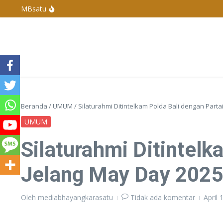
Lewati ke konten
MBsatu
Polres Basel Tangkap Pelaku Penganiayaan Di 
Polres Bangka Barat Melaksanakan Pengamanan 
Penyelenggaraan Pengurus Karang Taruna De
Kapolda Kepulauan Bangka Belitung Berganti, 
Beranda
/
UMUM
/
Silaturahmi Ditintelkam Polda Bali dengan Parta
UMUM
Silaturahmi Ditintelk
Jelang May Day 202
Oleh
mediabhayangkarasatu
Tidak ada komentar
April