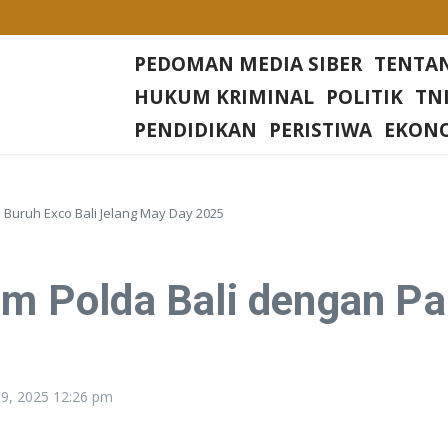
Desa Rias
PEDOMAN MEDIA SIBER
TENTA
Di setiap Gereja Di Wilkum Polres Bangka Barat
HUKUM KRIMINAL
POLITIK
TNI
sa Nangerang Kecamatan Jampang Tengah Kabupaten Sukabumi
PENDIDIKAN
PERISTIWA
EKON
Irjen Tornagogo Sihombing Pimpin Wilayah Baru
i Buruh Exco Bali Jelang May Day 2025
am Polda Bali dengan Pa
5
 19, 2025
12:26 pm