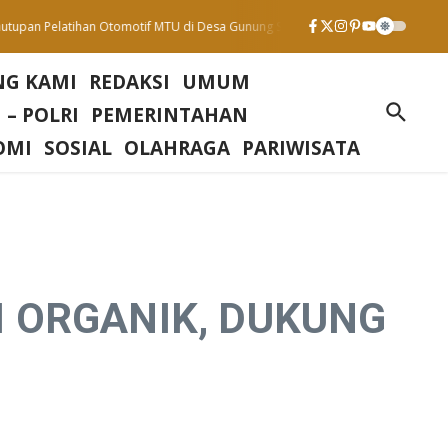
an Pelatihan Otomotif MTU di Desa Gunung Sari : Wujud Komitmen Tingkatkan 
NG KAMI
REDAKSI
UMUM
 – POLRI
PEMERINTAHAN
OMI
SOSIAL
OLAHRAGA
PARIWISATA
I ORGANIK, DUKUNG