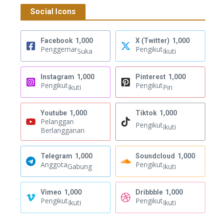
Social Icons
Facebook
1,000
X (Twitter)
1,000
Penggemar
Pengikut
Suka
Ikuti
Instagram
1,000
Pinterest
1,000
Pengikut
Pengikut
Ikuti
Pin
Youtube
1,000
Tiktok
1,000
Pelanggan
Pengikut
Ikuti
Berlangganan
Telegram
1,000
Soundcloud
1,000
Anggota
Pengikut
Gabung
Ikuti
Vimeo
1,000
Dribbble
1,000
Pengikut
Pengikut
Ikuti
Ikuti