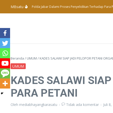
Lewati ke konten
MBsatu
Subdit Tipidter Polda Jabar Dalami Proses Penyelidikan Terhadap Para Pel
Beranda
/
UMUM
/
KADES SALAWI SIAP JADI PELOPOR PETANI ORGA
UMUM
KADES SALAWI SIAP
PARA PETANI
Oleh
mediabhayangkarasatu
Tidak ada komentar
Juli 8