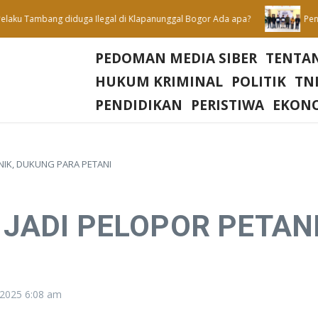
aku Tambang diduga Ilegal di Klapanunggal Bogor Ada apa?
Penutup
PEDOMAN MEDIA SIBER
TENTA
HUKUM KRIMINAL
POLITIK
TNI
PENDIDIKAN
PERISTIWA
EKON
NIK, DUKUNG PARA PETANI
 JADI PELOPOR PETAN
, 2025
6:08 am