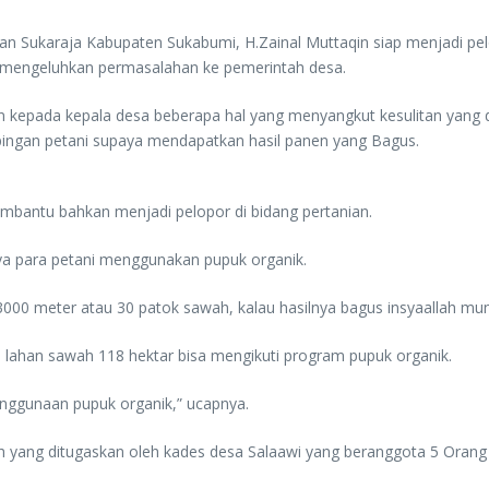
n Sukaraja Kabupaten Sukabumi, H.Zainal Muttaqin siap menjadi pelop
u mengeluhkan permasalahan ke pemerintah desa.
kepada kepala desa beberapa hal yang menyangkut kesulitan yang dia
pingan petani supaya mendapatkan hasil panen yang Bagus.
embantu bahkan menjadi pelopor di bidang pertanian.
ya para petani menggunakan pupuk organik.
3000 meter atau 30 patok sawah, kalau hasilnya bagus insyaallah mu
lahan sawah 118 hektar bisa mengikuti program pupuk organik.
nggunaan pupuk organik,” ucapnya.
 yang ditugaskan oleh kades desa Salaawi yang beranggota 5 Orang