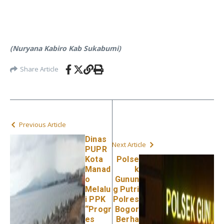
(Nuryana Kabiro Kab Sukabumi)
Share Article
Previous Article
Dinas
Next Article
PUPR
Kota
Polse
Manad
k
o
Gunun
Melalu
g Putri
i PPK
Polres
“Progr
Bogor
es
Berha