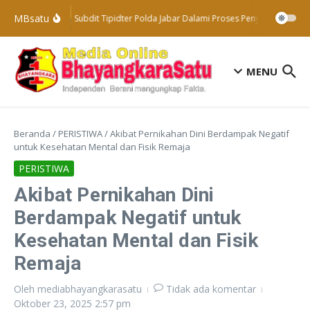
Lewati ke konten
MBsatu
Subdit Tipidter Polda Jabar Dalami Proses Penyelidikan Ter
MENU
Beranda
/
PERISTIWA
/
Akibat Pernikahan Dini Berdampak Negatif
untuk Kesehatan Mental dan Fisik Remaja
PERISTIWA
Akibat Pernikahan Dini
Berdampak Negatif untuk
Kesehatan Mental dan Fisik
Remaja
Oleh
mediabhayangkarasatu
Tidak ada komentar
Oktober 23, 2025
2:57 pm