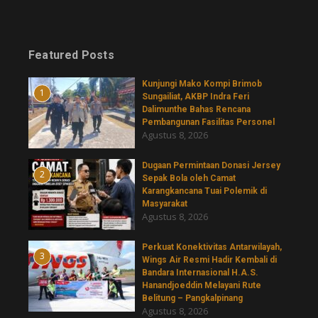
Featured Posts
Kunjungi Mako Kompi Brimob
1
Sungailiat, AKBP Indra Feri
Dalimunthe Bahas Rencana
Pembangunan Fasilitas Personel
Agustus 8, 2026
‎Dugaan Permintaan Donasi Jersey
2
Sepak Bola oleh Camat
Karangkancana Tuai Polemik di
Masyarakat
Agustus 8, 2026
Perkuat Konektivitas Antarwilayah,
3
Wings Air Resmi Hadir Kembali di
Bandara Internasional H.A.S.
Hanandjoeddin Melayani Rute
Belitung – Pangkalpinang
Agustus 8, 2026