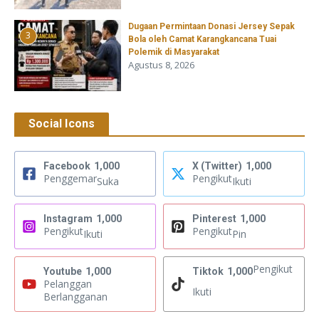
‎Dugaan Permintaan Donasi Jersey Sepak
3
Bola oleh Camat Karangkancana Tuai
Polemik di Masyarakat
Agustus 8, 2026
Social Icons
Facebook
1,000
X (Twitter)
1,000
Penggemar
Pengikut
Suka
Ikuti
Instagram
1,000
Pinterest
1,000
Pengikut
Pengikut
Ikuti
Pin
Pengikut
Youtube
1,000
Tiktok
1,000
Pelanggan
Ikuti
Berlangganan