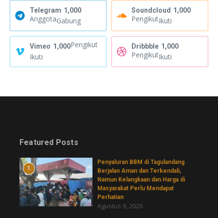
Telegram
1,000
Soundcloud
1,000
Anggota
Pengikut
Gabung
Ikuti
Pengikut
Vimeo
1,000
Dribbble
1,000
Pengikut
Ikuti
Ikuti
Featured Posts
Penyaluran BBM di Tagulandang
1
Berjalan Aman dan Terkendali,
Namun Kelangkaan dan Harga di
Masyarakat Perlu Mendapat
Perhatian
Agustus 9, 2026