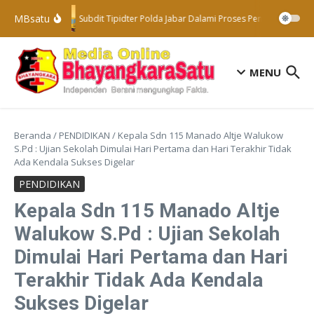
Lewati ke konten
MBsatu
Subdit Tipidter Polda Jabar Dalami Proses Penyelidikan Te
MENU
Beranda
/
PENDIDIKAN
/
Kepala Sdn 115 Manado Altje Walukow
S.Pd : Ujian Sekolah Dimulai Hari Pertama dan Hari Terakhir Tidak
Ada Kendala Sukses Digelar
PENDIDIKAN
Kepala Sdn 115 Manado Altje
Walukow S.Pd : Ujian Sekolah
Dimulai Hari Pertama dan Hari
Terakhir Tidak Ada Kendala
Sukses Digelar