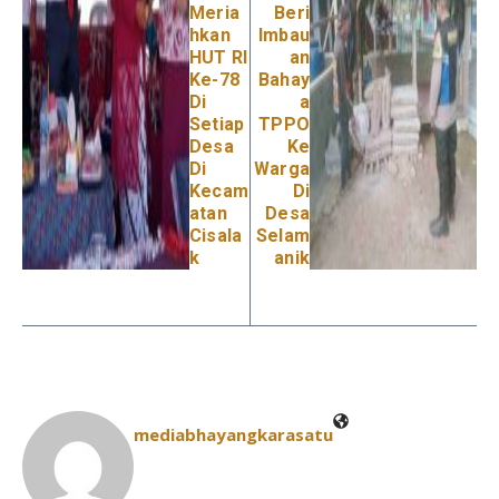
Meria
Beri
hkan
Imbau
HUT RI
an
Ke-78
Bahay
Di
a
Setiap
TPPO
Desa
Ke
Di
Warga
Kecam
Di
atan
Desa
Cisala
Selam
k
anik
mediabhayangkarasatu