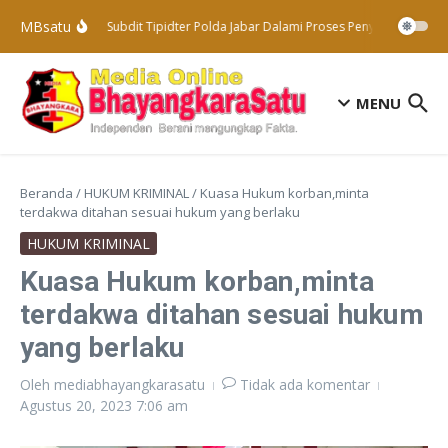
Lewati ke konten
MBsatu
Subdit Tipidter Polda Jabar Dalami Proses Penyelidikan Ter
MENU
Beranda
/
HUKUM KRIMINAL
/
Kuasa Hukum korban,minta
terdakwa ditahan sesuai hukum yang berlaku
HUKUM KRIMINAL
Kuasa Hukum korban,minta
terdakwa ditahan sesuai hukum
yang berlaku
Oleh
mediabhayangkarasatu
Tidak ada komentar
Agustus 20, 2023
7:06 am