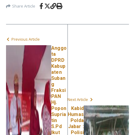
Share Article
Previous Article
Anggo
ta
DPRD
Kabup
aten
Suban
g
Fraksi
PAN
Next Article
Hj.
Popon
Kabid
Supria
Humas
tin
Polda
S.Pd
Jabar :
Ikut
Polisi